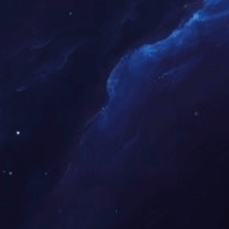
1966年
“三角”牌商标注册
1964年
“钻石”牌商标注册