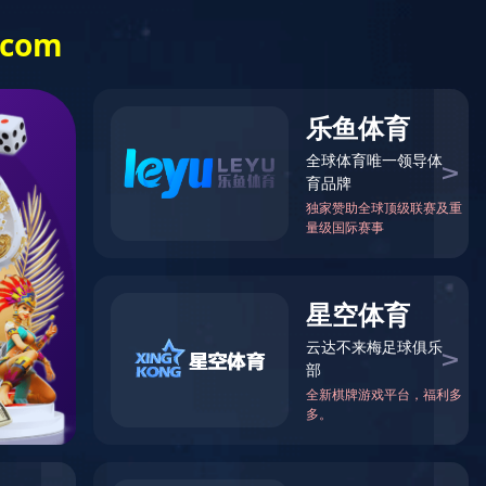
品牌
开云
品牌
加入
故事
体育
产品
我们
织架构