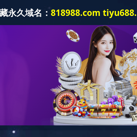
开云·体育 (sport)官方
关于
网站 - kaiyun登录入口
公司
公司简介
发展历程
组