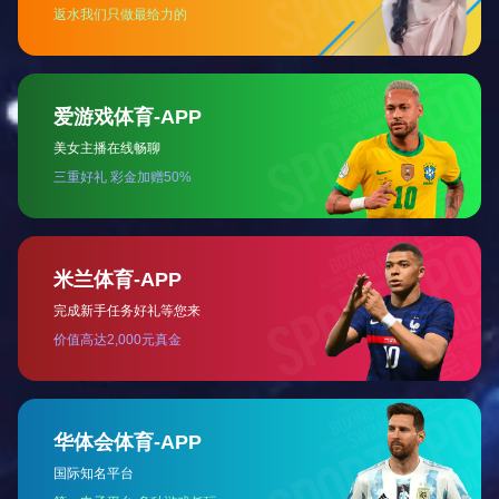
第一批“钻石牌”风扇通过香港中孚行销往香港，并
以香港为基地销往其他国家及地区。为
防止商标被
仿冒，南洋厂将钻石牌商标无偿交给市杂品公司到
香港注册。
60年代末，香港中孚公司抓住机遇拓展业务，
让钻石牌电风扇打进了所有的香港国货公司，并根
据时势需要，在香港成立了当时的第一个提供上门
维修服务的部门。由于钻石牌电风扇质优价廉、供
货准时、货源充足，在国家支持下对分销商实行售
完货后再付款的方式，还拥有完善的售后服务系
统，在60年代末、70年代初已迅速占领了香港电
风扇市场。