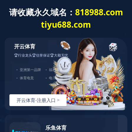
开云体育
搜索
开云·体育 (sport)官方网站 - kaiyun登录入口
钻
钻石牌
钻石牌的历史最早可以追溯到成立于
1948年