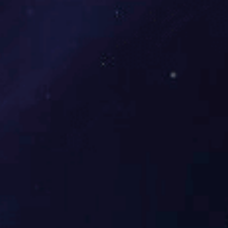
巴、香港、澳门地区。该厂与市杂品公司合作，于
1
963
年成为出口
“钻石”风扇专业厂，
1964年更名
广州市电风扇厂
。
1964年，经广州市外贸局、市电器工业公司
同意，并经国家工商局批准，南洋厂将“钻石牌”商
标转移给市杂品公司。因原注册证遗失，6月，国
家工商局同意撤销钻石牌原注册商标第35078号，
市杂品公司在10月1日重新以新图案注册了第
47099号钻石牌风扇商标。
同年代，
市杂品公司
也通过我国驻外大使馆商
务处将钻石牌电风扇出口到古巴、黎巴嫩、也门、
埃塞俄比亚等国家，
70年代后，钻石风扇陆续进